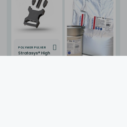
SAF™
POLYMER PULVER
Stratasys® High
Yield PA11
POLYMER PULVER
PTG PA12w
Impressum
Datenschutz
Widerrufsrecht