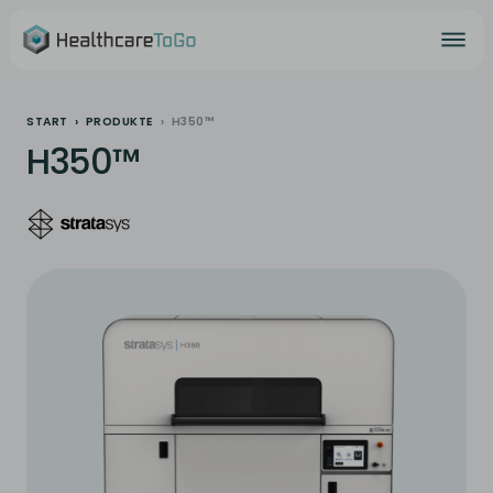
START
PRODUKTE
H350™
H350™