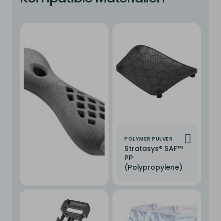
POLYMER PULVER
Stratasys® SAF™
PP
(Polypropylene)
POLYMER PULVER
Stratasys® PA12