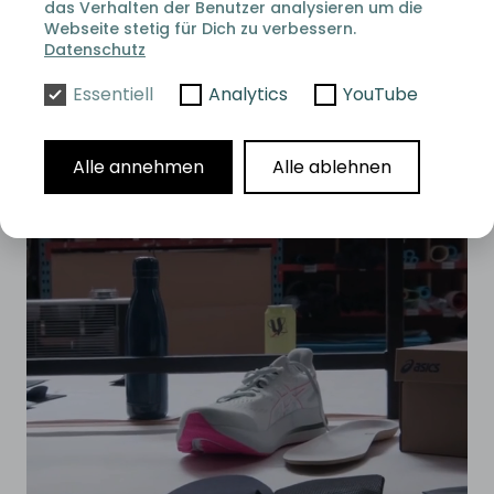
das Verhalten der Benutzer analysieren um die
Implantaten, da er auch bei hohen Bauvolumen
Webseite stetig für Dich zu verbessern.
präzise Toleranzen einhalten kann. Jede Komponente
Datenschutz
erfüllt die strengen Kriterien, die in der medizinischen
Fertigung erforderlich sind, da das Temperaturprofil
Essentiell
Analytics
YouTube
im gesamten Baubereich konstant ist, wodurch
Qualitätsschwankungen bei den Teilen vermieden
werden.
Alle annehmen
Alle ablehnen