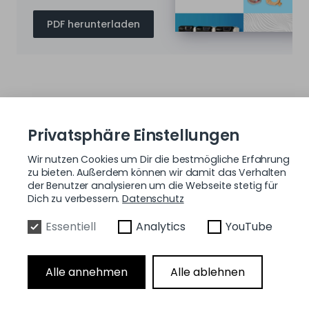
PDF herunterladen
Privatsphäre Einstellungen
Wir nutzen Cookies um Dir die bestmögliche Erfahrung
Melden Sie sich für unseren
zu bieten. Außerdem können wir damit das Verhalten
der Benutzer analysieren um die Webseite stetig für
Newsletter an, um die neuesten
Dich zu verbessern.
Datenschutz
Nachrichten zum 3D-Druck zu
Essentiell
Analytics
YouTube
erhalten.
Alle annehmen
Alle ablehnen
Weiter