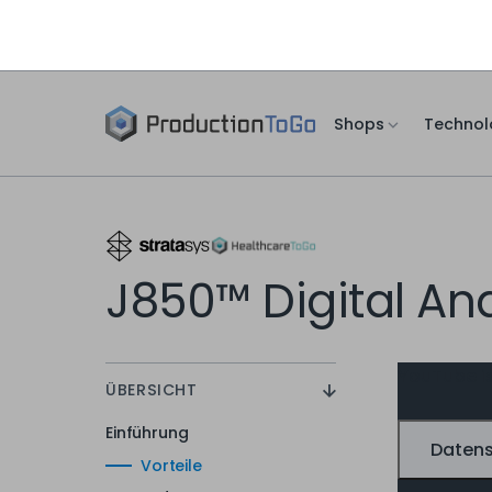
Shops
Technol
J850™ Digital A
YouTube is
ÜBERSICHT
Einführung
Datens
Vorteile
Anwendungen
Technische Daten