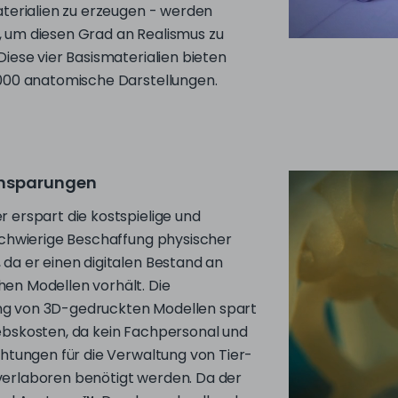
Diese vier Basismaterialien bieten
.000 anatomische Darstellungen.
insparungen
 erspart die kostspielige und
 schwierige Beschaffung physischer
 da er einen digitalen Bestand an
en Modellen vorhält. Die
g von 3D-gedruckten Modellen spart
ebskosten, da kein Fachpersonal und
chtungen für die Verwaltung von Tier-
erlaboren benötigt werden. Da der
tal Anatomy™-Drucker schnell und
g hochrealistische anatomische
stellen kann, ohne die