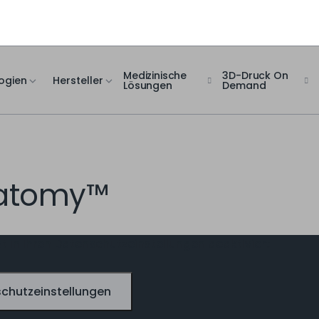
Medizinische
3D-Druck On
ogien
Hersteller
Lösungen
Demand
natomy™
t in Ihren Datenschutzeinstellungen deaktiviert
chutzeinstellungen