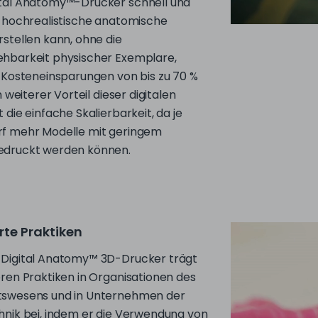
hbarkeit physischer Exemplare,
h Kosteneinsparungen von bis zu 70 %
n weiterer Vorteil dieser digitalen
 die einfache Skalierbarkeit, da je
f mehr Modelle mit geringem
edruckt werden können.
rte Praktiken
Digital Anatomy™ 3D-Drucker trägt
eren Praktiken in Organisationen des
tswesens und in Unternehmen der
hnik bei, indem er die Verwendung von
 chirurgische Schulungen und
s reduziert. Indem weniger