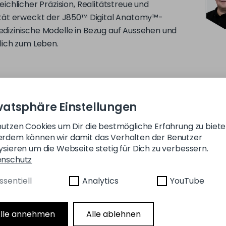
lich zum Leben.
sys® J850™ Digital Anatomy™ 3D-
vatsphäre Einstellungen
 eine wichtige Entwicklung im Bereich
nutzen Cookies um Dir die bestmögliche Erfahrung zu biete
nischen Modellierung und ermöglicht
rdem können wir damit das Verhalten der Benutzer
rn, Herstellern von medizinischen
ysieren um die Webseite stetig für Dich zu verbessern.
d Gesundheitsdienstleistern
enschutz
h funktionale und genaue Modelle der
en Anatomie für eine Vielzahl von
ssentiell
Analytics
YouTube
en zu produzieren.
lle annehmen
Alle ablehnen
ker erstellt 3D-Modelle, die das
das Gefühl und die Funktionsweise von
hem Gewebe, Knochen und Gefäßen
modernster Materialien und Software