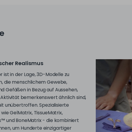
le
cher Realismus
 ist in der Lage, 3D-Modelle zu
n, die menschlichem Gewebe,
d Gefäßen in Bezug auf Aussehen,
 Aktivität bemerkenswert ähnlich sind,
it unübertroffen. Spezialisierte
 wie GelMatrix, TissueMatrix,
x™ und BoneMatrix - die kombiniert
nen, um Hunderte einzigartiger
aterialien zu erzeugen - werden
 um diesen Grad an Realismus zu