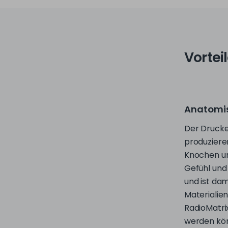
Vortei
Anatomis
Der Drucker
produziere
Knochen un
Gefühl und
und ist dam
Materialien
RadioMatri
werden kön
digitaler M
verwendet,