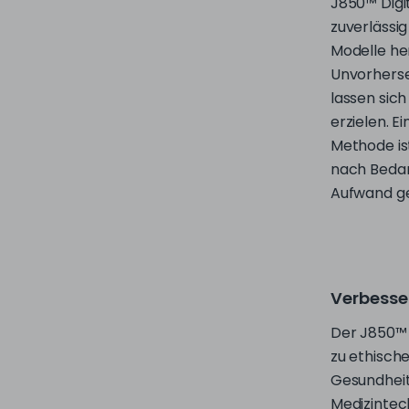
Unvorherse
lassen sic
erzielen. Ei
Methode ist
nach Bedar
Aufwand g
Verbesse
Der J850™ 
zu ethisch
Gesundhei
Medizintec
Tieren für
Gerätetest