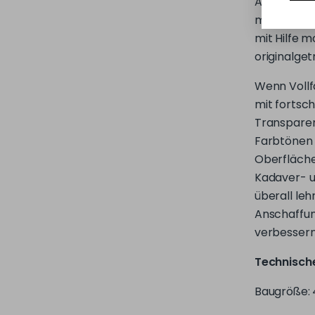
originalget
Wenn Vollfa
mit fortsch
Transparen
Farbtönen 
Oberfläche
Kadaver- u
überall leh
Anschaffun
verbessern
Technisch
Baugröße: 
Schichtdick
14 Mikrome