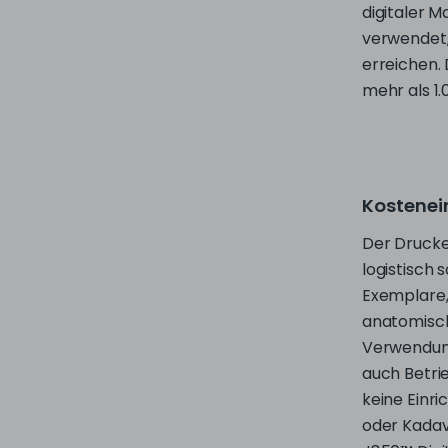
erreichen. 
mehr als 1
Kostene
Der Drucker
logistisch
Exemplare,
anatomisch
Verwendun
auch Betri
keine Einri
oder Kadav
J850™ Digi
zuverlässi
Modelle her