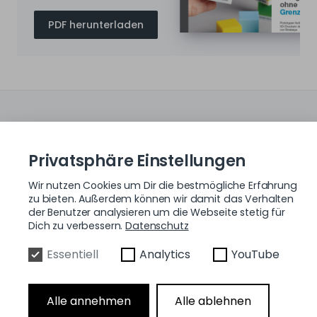
PDF herunterladen
Anwendungsbeispiele
Privatsphäre Einstellungen
Wir nutzen Cookies um Dir die bestmögliche Erfahrung
zu bieten. Außerdem können wir damit das Verhalten
der Benutzer analysieren um die Webseite stetig für
Dich zu verbessern.
Datenschutz
Essentiell
Analytics
YouTube
Melden Sie sich für unseren
Newsletter an, um die neuesten
Alle annehmen
Alle ablehnen