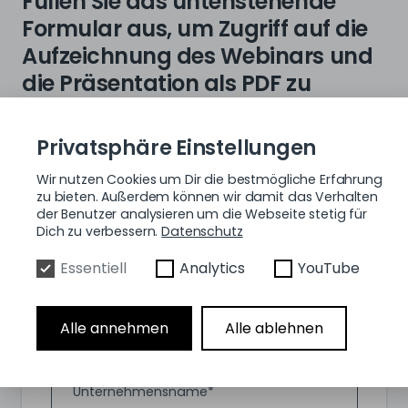
Füllen Sie das untenstehende
Formular aus, um Zugriff auf die
Aufzeichnung des Webinars und
die Präsentation als PDF zu
erhalten:
Privatsphäre Einstellungen
Wir nutzen Cookies um Dir die bestmögliche Erfahrung
Vorname
*
zu bieten. Außerdem können wir damit das Verhalten
der Benutzer analysieren um die Webseite stetig für
Dich zu verbessern.
Datenschutz
Nachname
*
Essentiell
Analytics
YouTube
Jobbezeichnung
Alle annehmen
Alle ablehnen
Unternehmensname
*